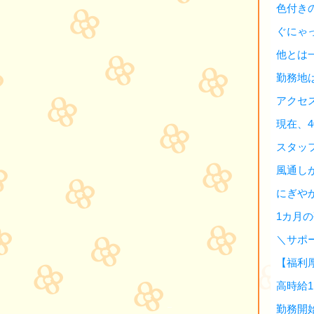
色付き
ぐにゃ
他とは
勤務地
アクセ
現在、
スタッ
風通し
にぎや
1カ月
＼サポ
【福利
高時給1
勤務開