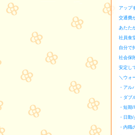
アップ
交通費
あたた
社員食
自分で
社会保
安定し
＼ウォ
・アル
・ダブ
・短期
・日勤
・内職