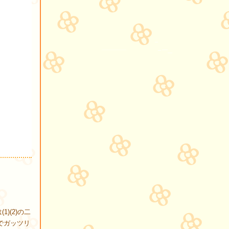
は(1)(2)の二
でガッツリ