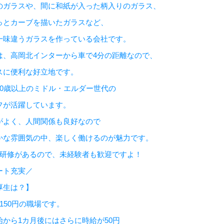
のガラスや、間に和紙が入った柄入りのガラス、
っとカーブを描いたガラスなど、
一味違うガラスを作っている会社です。
は、高岡北インターから車で4分の距離なので、
スに便利な好立地です。
40歳以上のミドル・エルダー世代の
フが活躍しています。
がよく、人間関係も良好なので
かな雰囲気の中、楽しく働けるのが魅力です。
の研修があるので、未経験者も歓迎ですよ！
ート充実／
厚生は？】
150円の職場です。
始から1カ月後にはさらに時給が50円