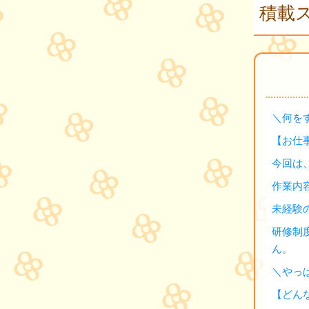
積載ス
＼何を
【お仕
今回は
作業内
未経験
研修制
ん。
＼やっ
【どん