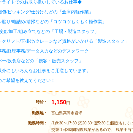
ーライトでのお取り扱いしているお仕事◆
梱包/ピッキング/仕分けなどの「倉庫内軽作業」
ル貼り/箱詰め/清掃などの「コツコツもくもく軽作業」
/検査/加工/組み立てなどの「工場・製造スタッフ」
ークリフト/玉掛け/クレーンなど資格がいかせる「製造スタッフ」
事務/経理事務/データ入力などのデスクワーク
パー/飲食店などの「接客・販売スタッフ」
以外にもいろんなお仕事をご用意しています。
のご希望を教えてください！
1,150
時給
円
勤務地
富山県高岡市岩坪
勤務時間
(1)8:30〜17:30 (2)20:30~翌5:30 (1)固定もしく
交替 1日2時間程度残業があるので、 残業手当