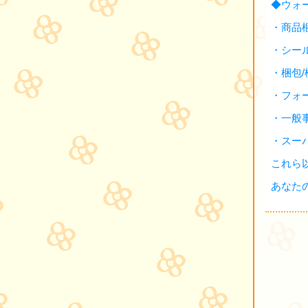
◆ウォ
・商品
・シー
・梱包
・フォ
・一般
・スー
これら
あなた