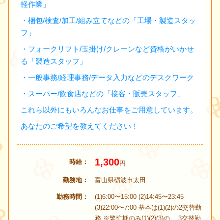
軽作業」
・梱包/検査/加工/組み立てなどの「工場・製造スタッ
フ」
・フォークリフト/玉掛け/クレーンなど資格がいかせ
る「製造スタッフ」
・一般事務/経理事務/データ入力などのデスクワーク
・スーパー/飲食店などの「接客・販売スタッフ」
これら以外にもいろんなお仕事をご用意しています。
あなたのご希望を教えてください！
1,300
時給
円
勤務地
富山県砺波市太田
勤務時間
(1)6:00〜15:00 (2)14:45〜23:45
(3)22:00〜7:00 基本は(1)(2)の2交替勤
務 ※繁忙期のみ(1)(2)(3)の 3交替勤