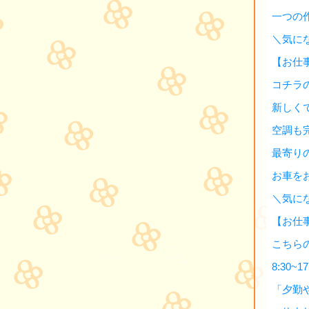
一つの
＼気に
【お仕
コチラ
新しく
空調も
最寄り
お車を
＼気に
【お仕
こちら
8:30~
「夕勤