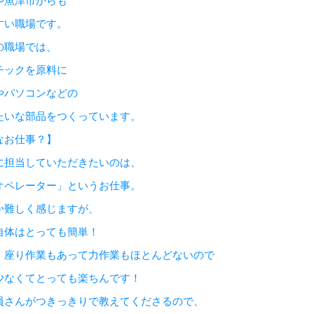
や魚津市からも
すい職場です。
の職場では、
チックを原料に
やパソコンなどの
たいな部品をつくっています。
なお仕事？】
に担当していただきたいのは、
オペレーター」というお仕事。
か難しく感じますが、
自体はとっても簡単！
、座り作業もあって力作業もほとんどないので
少なくてとっても楽ちんです！
員さんがつきっきりで教えてくださるので、