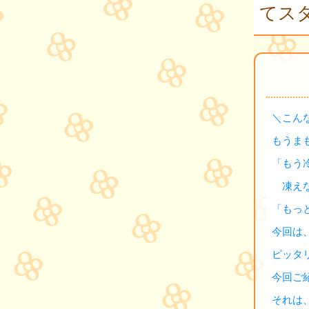
てスタ
＼こん
もうま
「もう
凍えな
「もっ
今回は
ピッタ
今回ご
それは