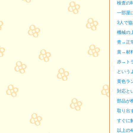
検査の
一部屋
3人で
機械の
青→正
黄→材
赤→ト
という
黄色ラ
対応と
部品が
取り出
すぐに
以上の