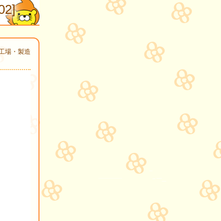
2]
工場・製造