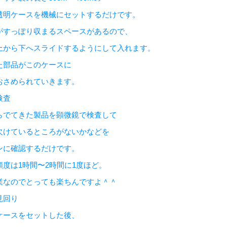
透明ケースを機械にセットするだけです。
がすっぽり収まるスペースがあるので、
上から下へスライドするようにして入れます。
た部品がこのケースに
おさめられていきます。
検査
らでてきた製品を顕微鏡で検査して
欠けているところがないかなどを
ンに確認するだけです。
頻度は1時間〜2時間に1度ほど。
業なのでとっても楽ちんですよ＾＾
見回り
ケースをセットした後、