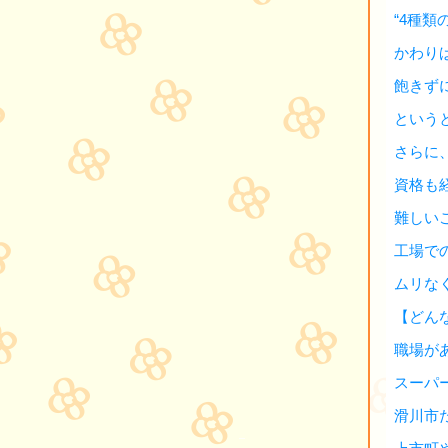
“4種類
かわり
飽きず
という
さらに
資格も
難しい
工場で
ムリな
【どん
職場が
スーパ
滑川市