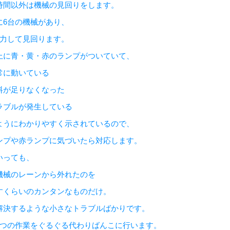
時間以外は機械の見回りをします。
に6台の機械があり、
協力して見回ります。
上に青・黄・赤のランプがついていて、
常に動いている
料が足りなくなった
ラブルが発生している
ようにわかりやすく示されているので、
ンプや赤ランプに気づいたら対応します。
いっても、
機械のレーンから外れたのを
すくらいのカンタンなものだけ。
解決するような小さなトラブルばかりです。
4つの作業をぐるぐる代わりばんこに行います。