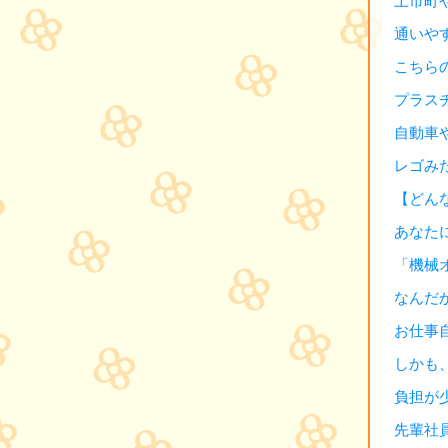
上市町
通いや
こちら
プラス
自動車
レゴみ
【どん
あなた
「機械
なんだ
お仕事
しかも
負担が
先輩社