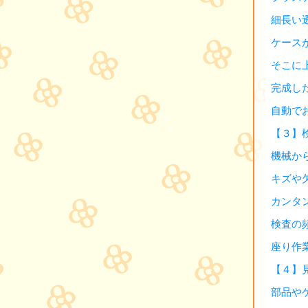
細長い
ケース
そこに
完成し
自動で
【３】
機械か
キズや
カンタ
検査の
座り作
【４】
部品や