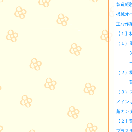
製造経
機械オ
主な作
【１】
（１）
3cm
一杯
（２）
部品
（３）
メイン
超カン
【２】
プラスチ