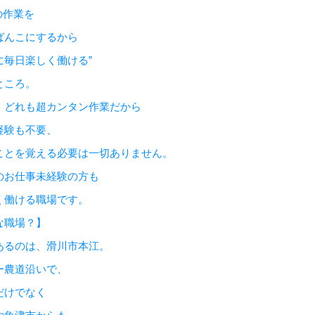
の作業を
ばんこにするから
に毎日楽しく働ける”
ところ。
、どれも超カンタン作業だから
経験も不要、
ことを覚える必要は一切ありません。
のお仕事未経験の方も
く働ける職場です。
な職場？】
あるのは、滑川市本江。
ー農道沿いで、
だけでなく