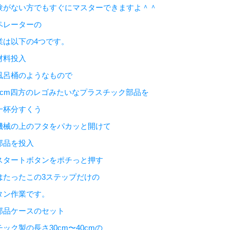
験がない方でもすぐにマスターできますよ＾＾
ペレーターの
業は以下の4つです。
材料投入
風呂桶のようなもので
四方のレゴみたいなプラスチック部品を
分すくう
機械の上のフタをパカッと開けて
を投入
スタートボタンをポチっと押す
はたったこの3ステップだけの
タン作業です。
部品ケースのセット
ック製の長さ30cm〜40cmの