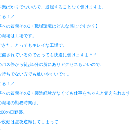
作業ばかりでないので、退屈することなく働けますよ。
なる！／
事への質問その1・職場環境はどんな感じですか？】
の職場は工場です。
できた、とってもキレイな工場で、
完備されているのでとっても快適に働けますよ＾＾
のバス停から徒歩5分の所にありアクセスもいいので、
お持ちでない方でも通いやすいです。
なる！／
事への質問その2・製造経験がなくても仕事をちゃんと覚えられま
の職場の勤務時間は、
17:00の日勤帯。
や夜勤は昼夜逆転してしまって