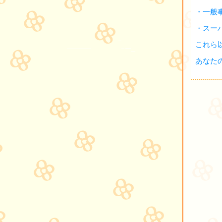
・一般
・スー
これら
あなた