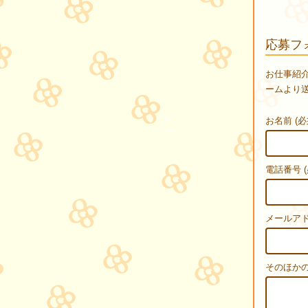
応募フ
お仕事紹
ームより
お名前 (必
電話番号 (
メールアド
そのほか