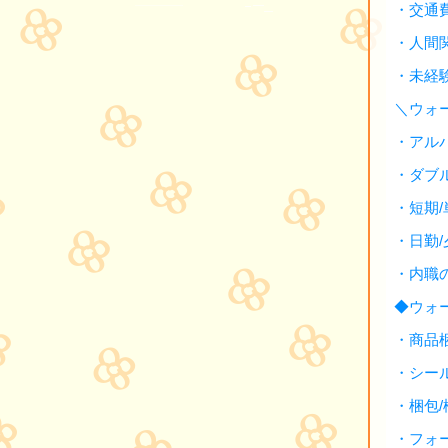
・交通
・人間
・未経
＼ウォ
・アル
・ダブ
・短期
・日勤
・内職
◆ウォ
・商品
・シー
・梱包
・フォ