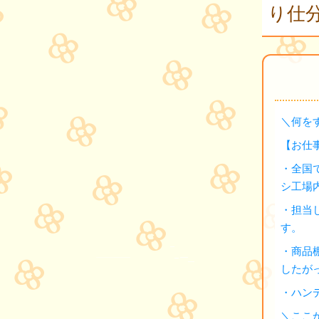
り仕分
＼何を
【お仕
・全国
シ工場
・担当
す。
・商品
したが
・ハン
＼ここ