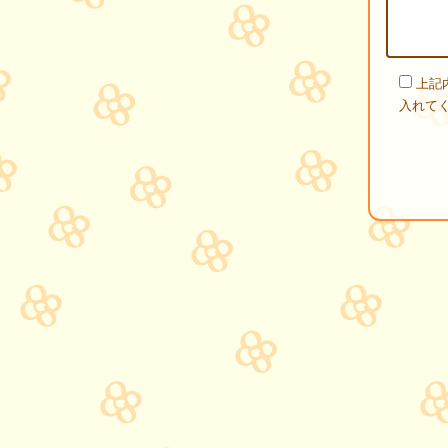
上記
入れて