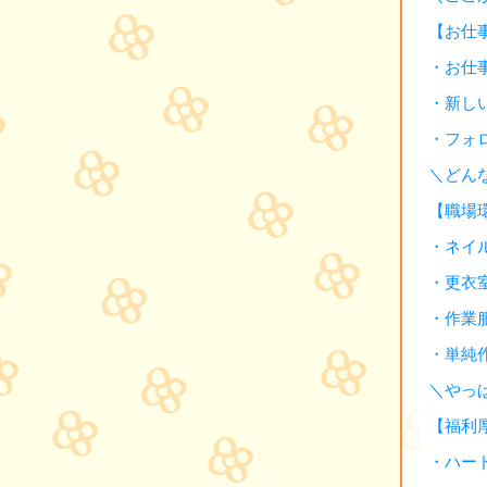
【お仕
・お仕
・新し
・フォ
＼どん
【職場
・ネイ
・更衣
・作業
・単純
＼やっ
【福利
・ハー