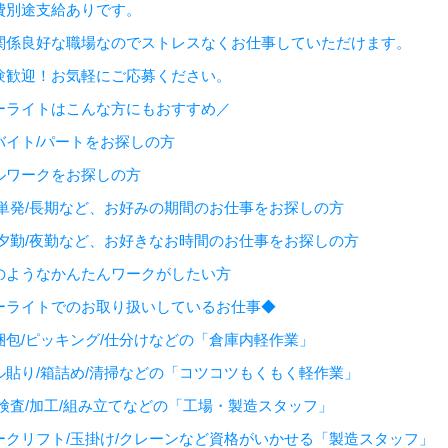
費別途支給ありです。
関係良好な職場なのでストレスなくお仕事していただけます。
験歓迎！お気軽にご応募ください。
ーライトはこんな方にもおすすめ／
バイト/パートをお探しの方
ルワークをお探しの方
/単発/長期など、お好みの期間のお仕事をお探しの方
/夕勤/夜勤など、お好きなお時間のお仕事をお探しの方
のようなかんたんワークがしたい方
ーライトでのお取り扱いしているお仕事◆
梱包/ピッキング/仕分けなどの「倉庫内軽作業」
ル貼り/箱詰め/清掃などの「コツコツもくもく軽作業」
/検査/加工/組み立てなどの「工場・製造スタッフ」
ークリフト/玉掛け/クレーンなど資格がいかせる「製造スタッフ」