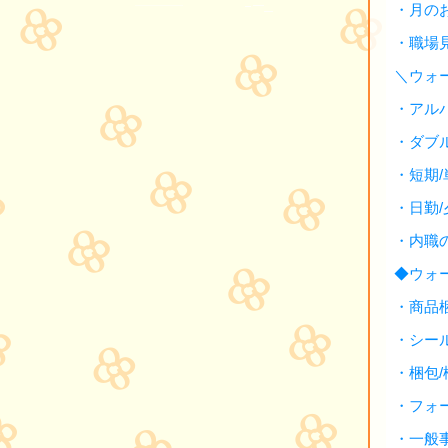
・月の
・職場
＼ウォ
・アル
・ダブ
・短期
・日勤
・内職
◆ウォ
・商品
・シー
・梱包
・フォ
・一般