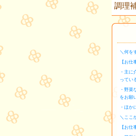
調理補
＼何を
【お仕
・主に
ってい
・野菜
をお願
・ほか
＼ここ
【お仕