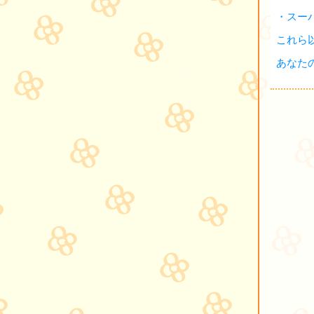
・スー
これら
あなた