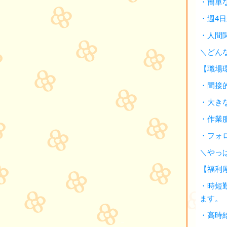
・簡単
・週4
・人間
＼どん
【職場
・間接
・大き
・作業
・フォ
＼やっ
【福利
・時短
ます。
・高時