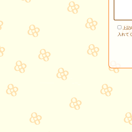
上記
入れて