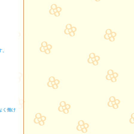
す。
なく働け