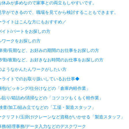
お休みが多めなので家事との両立もしやすいです。
見学ができるので、職場を見てから検討することもできます。
ーライトはこんな方にもおすすめ／
バイト/パートをお探しの方
ルワークをお探しの方
/単発/長期など、お好みの期間のお仕事をお探しの方
/夕勤/夜勤など、お好きなお時間のお仕事をお探しの方
のようなかんたんワークがしたい方
ーライトでのお取り扱いしているお仕事◆
梱包/ピッキング/仕分けなどの「倉庫内軽作業」
ル貼り/箱詰め/清掃などの「コツコツもくもく軽作業」
/検査/加工/組み立てなどの「工場・製造スタッフ」
ークリフト/玉掛け/クレーンなど資格がいかせる「製造スタッフ」
事務/経理事務/データ入力などのデスクワーク