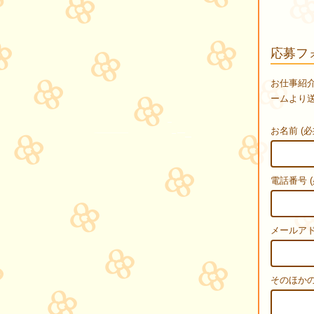
応募フ
お仕事紹
ームより
お名前 (必
電話番号 (
メールアド
そのほか