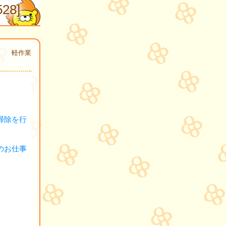
8]
軽作業
掃除を行
のお仕事