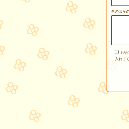
そのほか
上記
入れて