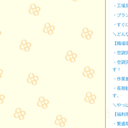
・工場
・ブラ
・すぐ
＼どん
【職場
・空調
・空調
す！
・作業
・長期
す。
＼やっ
【福利
・繁盛