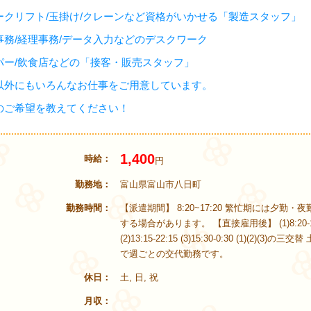
ークリフト/玉掛け/クレーンなど資格がいかせる「製造スタッフ」
事務/経理事務/データ入力などのデスクワーク
パー/飲食店などの「接客・販売スタッフ」
以外にもいろんなお仕事をご用意しています。
のご希望を教えてください！
1,400
時給
円
勤務地
富山県富山市八日町
勤務時間
【派遣期間】 8:20~17:20 繁忙期には夕勤・
する場合があります。 【直接雇用後】 (1)8:20-1
(2)13:15-22:15 (3)15:30-0:30 (1)(2)(3)の
で週ごとの交代勤務です。
休日
土, 日, 祝
月収