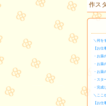
作スタ
＼何を
【お仕
・お薬
・お薬
・お薬
・スタ
・完成
＼ここ
【お仕