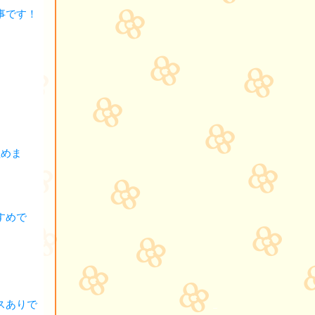
事です！
組めま
すめで
スありで