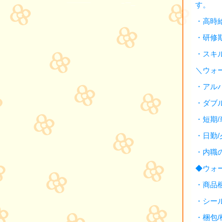
す。
・高時
・研修
・スキ
＼ウォ
・アル
・ダブ
・短期
・日勤
・内職
◆ウォ
・商品
・シー
・梱包