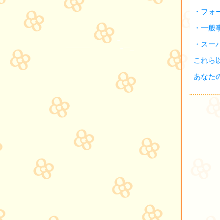
・フォ
・一般
・スー
これら
あなた