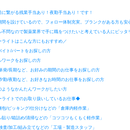
給に繋がる残業手当あり！夜勤手当あり！です！
期間を設けているので、フォロー体制充実。ブランクがある方も安
ル不問なので製薬業界で手に職をつけたいと考えている人にピッタ
ーライトはこんな方にもおすすめ／
バイト/パートをお探しの方
ルワークをお探しの方
/単発/長期など、お好みの期間のお仕事をお探しの方
/夕勤/夜勤など、お好きなお時間のお仕事をお探しの方
のようなかんたんワークがしたい方
ーライトでのお取り扱いしているお仕事◆
梱包/ピッキング/仕分けなどの「倉庫内軽作業」
ル貼り/箱詰め/清掃などの「コツコツもくもく軽作業」
/検査/加工/組み立てなどの「工場・製造スタッフ」