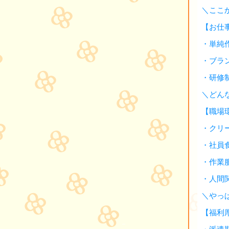
＼ここ
【お仕
・単純
・ブラ
・研修
＼どん
【職場
・クリ
・社員
・作業
・人間
＼やっ
【福利