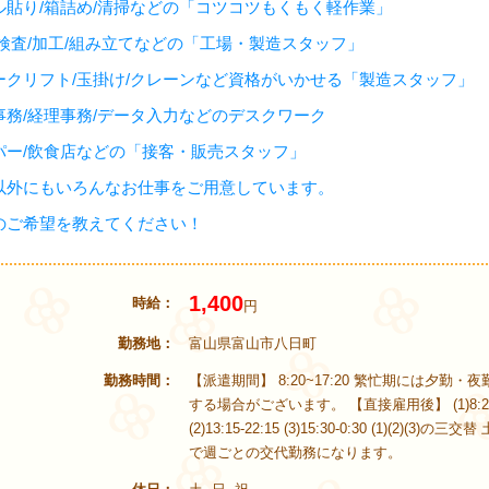
ル貼り/箱詰め/清掃などの「コツコツもくもく軽作業」
/検査/加工/組み立てなどの「工場・製造スタッフ」
ークリフト/玉掛け/クレーンなど資格がいかせる「製造スタッフ」
事務/経理事務/データ入力などのデスクワーク
パー/飲食店などの「接客・販売スタッフ」
以外にもいろんなお仕事をご用意しています。
のご希望を教えてください！
1,400
時給
円
勤務地
富山県富山市八日町
勤務時間
【派遣期間】 8:20~17:20 繁忙期には夕勤・
する場合がございます。 【直接雇用後】 (1)8:20-
(2)13:15-22:15 (3)15:30-0:30 (1)(2)(3)の
で週ごとの交代勤務になります。