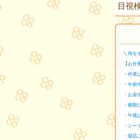
目視検
＼何を
【お仕
・作業
・午前
・お薬
・種類
・午後
・シー
・製品