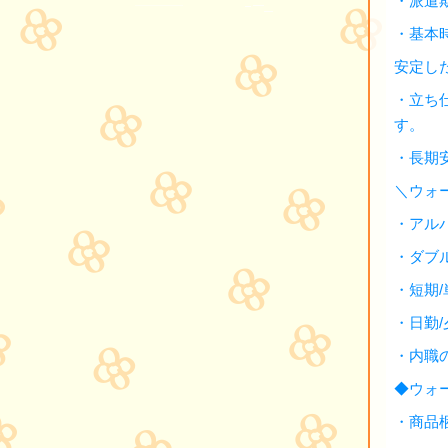
・派遣
・基本
安定し
・立ち
す。
・長期
＼ウォ
・アル
・ダブ
・短期
・日勤
・内職
◆ウォ
・商品