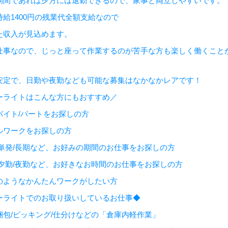
期間であれば夕方には退勤できるので、家事と両立しやすいです。
時給1400円の残業代全額支給なので
た収入が見込めます。
仕事なので、じっと座って作業するのが苦手な方も楽しく働くこと
安定で、日勤や夜勤なども可能な募集はなかなかレアです！
ーライトはこんな方にもおすすめ／
バイト/パートをお探しの方
ルワークをお探しの方
/単発/長期など、お好みの期間のお仕事をお探しの方
/夕勤/夜勤など、お好きなお時間のお仕事をお探しの方
のようなかんたんワークがしたい方
ーライトでのお取り扱いしているお仕事◆
梱包/ピッキング/仕分けなどの「倉庫内軽作業」