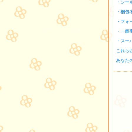
・シー
・梱包
・フォ
・一般
・スー
これら
あなた